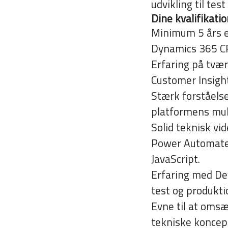
udvikling til tes
Dine kvalifikati
Minimum 5 års e
Dynamics 365 CR
Erfaring på tvær
Customer Insight
Stærk forståelse
platformens muli
Solid teknisk vi
Power Automate, 
JavaScript.
Erfaring med Dev
test og produkti
Evne til at omsæ
tekniske koncept