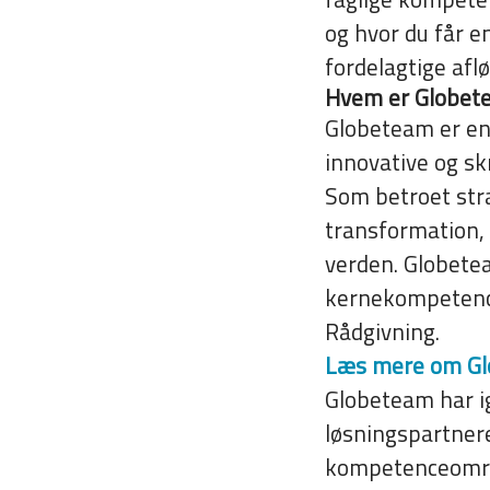
og hvor du får e
fordelagtige afl
Hvem er Globet
Globeteam er en 
innovative og sk
Som betroet stra
transformation, 
verden. Globetea
kernekompetence
Rådgivning.
Læs mere om G
Globeteam har i
løsningspartnere
kompetenceområd