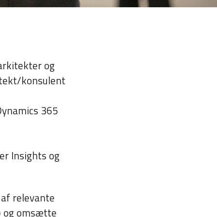
rkitekter og
itekt/konsulent
 Dynamics 365
er Insights og
af relevante
e) og omsætte