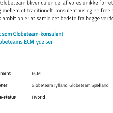
Globeteam bliver du en del af vores unikke forre
 mellem et traditionelt konsulenthus og en free
 ambition er at samle det bedste fra begge verde
t som Globeteam-konsulent
obeteams ECM-ydelser
tment
ECM
oner
Globeteam Jylland, Globeteam Sjælland
-status
Hybrid