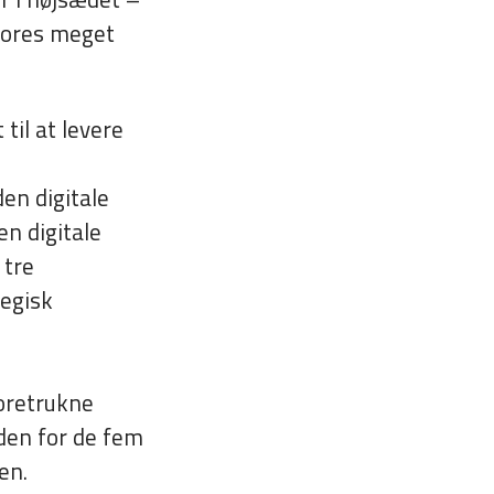
 vores meget
til at levere
en digitale
n digitale
 tre
tegisk
oretrukne
nden for de fem
en.