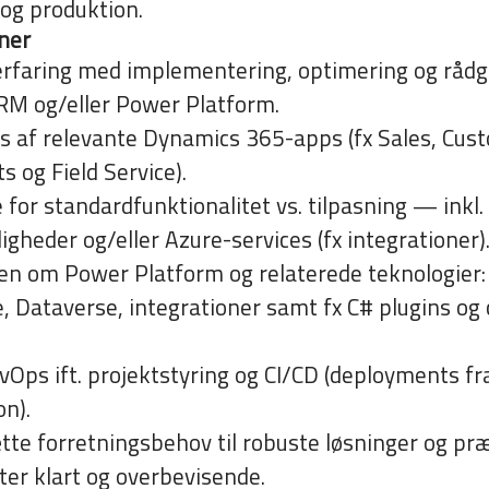
t og produktion.
oner
rfaring med implementering, optimering og rådgi
M og/eller Power Platform.
s af relevante Dynamics 365-apps (fx Sales, Cust
s og Field Service).
 for standardfunktionalitet vs. tilpasning — inkl. 
gheder og/eller Azure-services (fx integrationer)
den om Power Platform og relaterede teknologier
Dataverse, integrationer samt fx C# plugins og c
Ops ift. projektstyring og CI/CD (deployments fra 
on).
tte forretningsbehov til robuste løsninger og p
er klart og overbevisende.