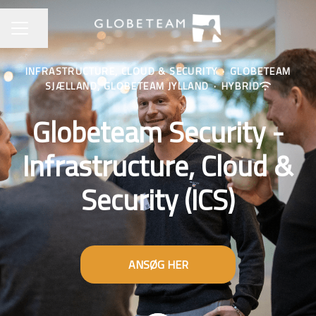
Del side
Karrieremenu
INFRASTRUCTURE, CLOUD & SECURITY
·
GLOBETEAM
SJÆLLAND, GLOBETEAM JYLLAND
·
HYBRID
Globeteam Security -
Infrastructure, Cloud &
Security (ICS)
ANSØG HER